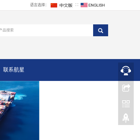
语言选择：
∷
联系航星