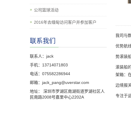
公司篮球活动
2016年去缅甸访问客户并参加客户
我司与
联系我们
优势航
联系人：jack
势滚装
手机：13714071803
滚装船
电话：075582286944
架箱：
邮箱：jack_pang@uverstar.com
边境报
地址： 深圳市罗湖区南湖街道罗湖社区人
专注于
民南路2008号嘉里中心2202A