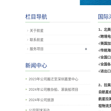
栏目导航
国际
1、北
关于航星
√跨境
联系航星
√美国加
+
服务项目
√传统
√全国
√全国
新闻中心
√进出
2023年公司搬迁至深圳嘉里中心
2、拉美
2024年公司散杂船、滚装船项目
自航星
航星拉
2024年公司旅游
程物流支
公司篮球活动