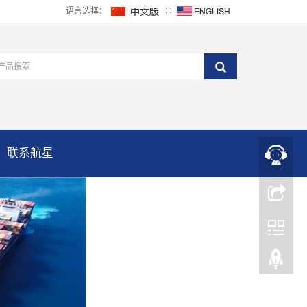
语言选择：
∷
联系航星