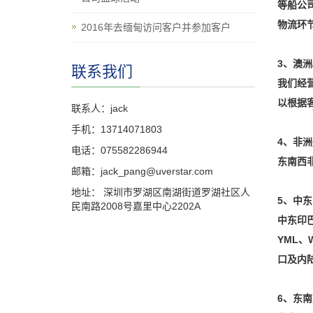
等船公
物流环
2016年去缅甸访问客户并参加客户
3、澳洲
联系我们
我们经营
以根据
联系人：jack
手机：13714071803
4、非
电话：075582286944
东南西非
邮箱：jack_pang@uverstar.com
地址： 深圳市罗湖区南湖街道罗湖社区人
5、中
民南路2008号嘉里中心2202A
中东印巴
YML、
口及内
6、东南